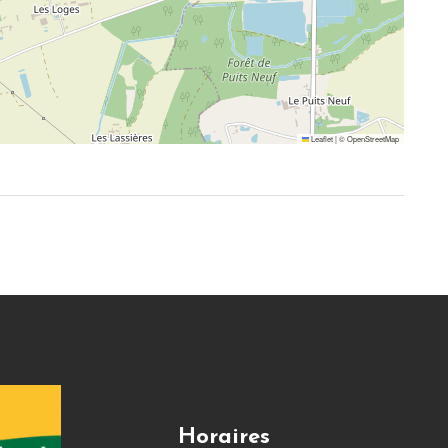
Leaflet
|
©
OpenStreetMap
Horaires